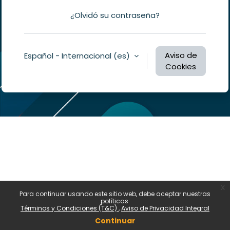
¿Olvidó su contraseña?
Aviso de
Español - Internacional ‎(es)‎
Cookies
Usted no se ha identificado.
Resumen de retención de datos
Políticas
Descargar la app para dispositivos móviles
Cambiar al tema estándar
x
Para continuar usando este sitio web, debe aceptar nuestras
políticas:
Términos y Condiciones (T&C)
Aviso de Privacidad Integral
Desarrollado por
Moodle
Continuar